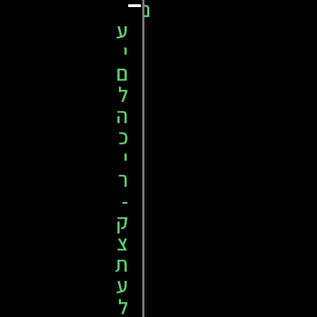
נ
ע
י
ם
ל
ה
כ
י
ר
-
ק
צ
ת
ע
ל