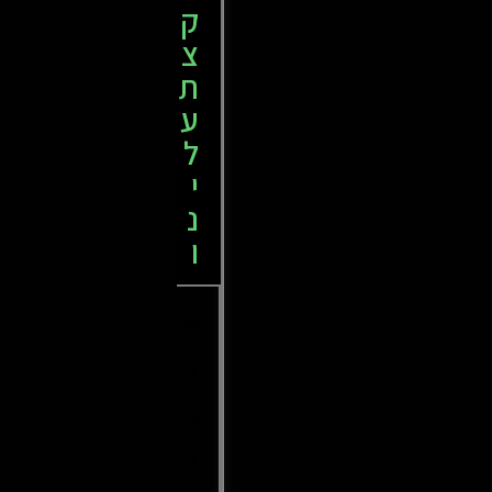
ק
צ
ת
ע
ל
י
נ
ו
ד
י
ג
י