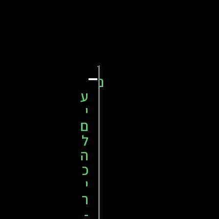
נ
ע
י
ם
ל
ה
כ
י
ר
-