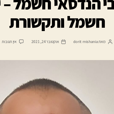
י הנדסאי חשמל – י
חשמל ותקשורת
מאת
dorit mishania
אוקטובר 24, 2021
אין תגובות