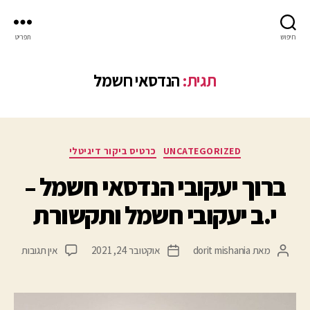
חיפוש
תפריט
תגית:
הנדסאי חשמל
UNCATEGORIZED
כרטיס ביקור דיגיטלי
ברוך יעקובי הנדסאי חשמל –
י.ב יעקובי חשמל ותקשורת
מאת
dorit mishania
אוקטובר 24, 2021
אין תגובות