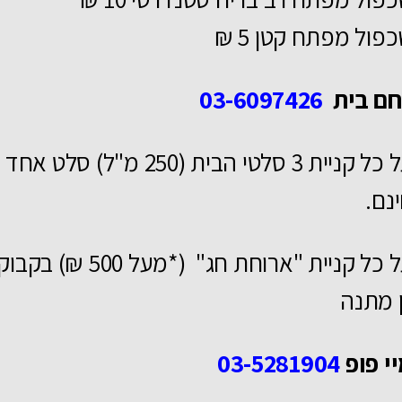
פול מפתח קטן 5 ₪
חם בית
03-6097426
על כל קניית 3 סלטי הבית (250 מ"ל) סלט אחד
נם.
על כל קניית "ארוחת חג" (*מעל 500 ₪) בקבו
ן מתנה
י פופ
03-5281904